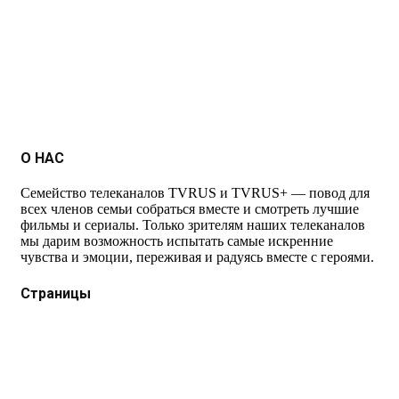
О НАС
Семейство телеканалов TVRUS и TVRUS+ — повод для
всех членов семьи собраться вместе и смотреть лучшие
фильмы и сериалы. Только зрителям наших телеканалов
мы дарим возможность испытать самые искренние
чувства и эмоции, переживая и радуясь вместе с героями.
Страницы
Защита данных
Импрессум
Как смотреть телеканал TVRUS и TVRUS+
Ретрансляция и распространение сигнала TVRUS и
TVRUS+