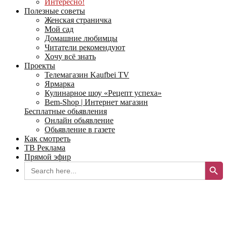
Интересно!
Полезные советы
Женская страничка
Мой сад
Домашние любимцы
Читатели рекомендуют
Хочу всё знать
Проекты
Телемагазин Kaufbei TV
Ярмарка
Кулинарное шоу «Рецепт успеха»
Bem-Shop | Интернет магазин
Бесплатные обьявления
Онлайн обьявление
Обьявление в газете
Как смотреть
ТВ Реклама
Прямой эфир
Search Button
Search
for: