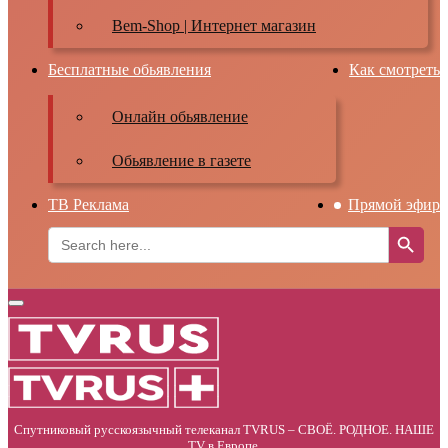
Bem-Shop | Интернет магазин
Бесплатные обьявления
Как смотреть
Онлайн обьявление
Обьявление в газете
ТВ Реклама
Прямой эфир
Search Button
Search
for:
Primary
Menu
Спутниковый русскоязычный телеканал TVRUS – СВОЁ. РОДНОЕ. НАШЕ
TV в Европе.