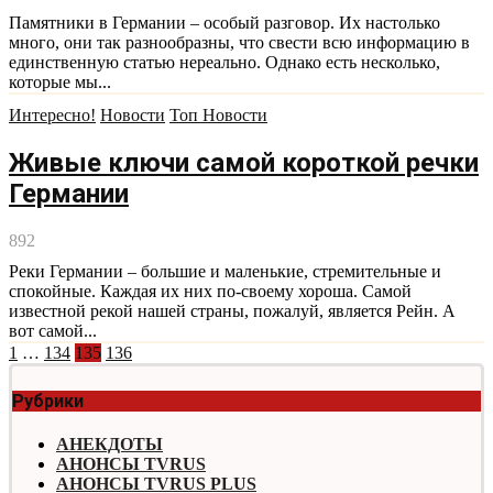
Памятники в Германии – особый разговор. Их настолько
много, они так разнообразны, что свести всю информацию в
единственную статью нереально. Однако есть несколько,
которые мы...
Интересно!
Новости
Топ Новости
Живые ключи самой короткой речки
Германии
892
Реки Германии – большие и маленькие, стремительные и
спокойные. Каждая их них по-своему хороша. Самой
известной рекой нашей страны, пожалуй, является Рейн. А
вот самой...
Навигация
1
…
134
135
136
по
Рубрики
записям
АНЕКДОТЫ
АНОНСЫ TVRUS
АНОНСЫ TVRUS PLUS