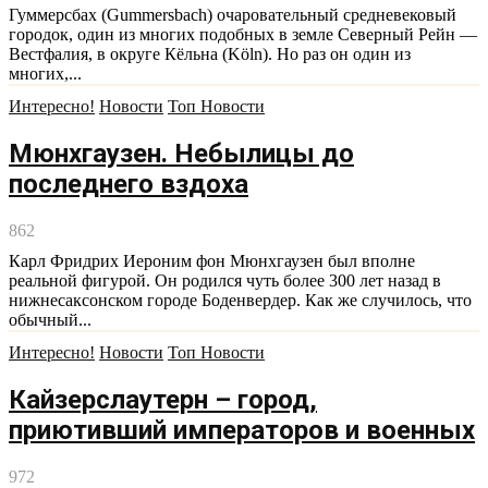
Гуммерсбах (Gummersbach) очаровательный средневековый
городок, один из многих подобных в земле Северный Рейн —
Вестфалия, в округе Кёльна (Köln). Но раз он один из
многих,...
Интересно!
Новости
Топ Новости
Мюнхгаузен. Небылицы до
последнего вздоха
862
Карл Фридрих Иероним фон Мюнхгаузен был вполне
реальной фигурой. Он родился чуть более 300 лет назад в
нижнесаксонском городе Боденвердер. Как же случилось, что
обычный...
Интересно!
Новости
Топ Новости
Кайзерслаутерн – город,
приютивший императоров и военных
972