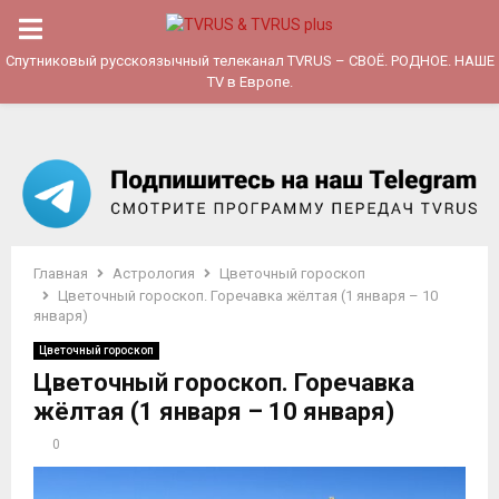
P
Спутниковый русскоязычный телеканал TVRUS – СВОЁ. РОДНОЕ. НАШЕ
TV в Европе.
R
I
M
A
Главная
Астрология
Цветочный гороскоп
Цветочный гороскоп. Горечавка жёлтая (1 января – 10
января)
R
Цветочный гороскоп
Цветочный гороскоп. Горечавка
Y
жёлтая (1 января – 10 января)
M
0