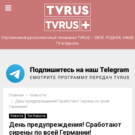
PRIMARY
MENU
Спутниковый русскоязычный телеканал TVRUS – СВОЁ. РОДНОЕ. НАШЕ
TV в Европе.
Главная
Новости
День предупреждения! Сработают сирены по всей
Германии!
Новости
Топ Новости
День предупреждения! Сработают
сирены по всей Германии!