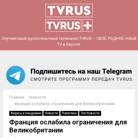
PRIMARY
MENU
Спутниковый русскоязычный телеканал TVRUS – СВОЁ. РОДНОЕ. НАШЕ
TV в Европе.
Главная
Новости
Франция ослабила ограничения для Великобритании
Вирусы и пандемии
Новости
Политика
Топ Новости
Франция ослабила ограничения для
Великобритании