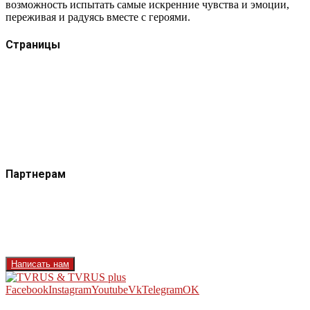
возможность испытать самые искренние чувства и эмоции,
переживая и радуясь вместе с героями.
Страницы
Защита данных
Импрессум
Как смотреть телеканал TVRUS и TVRUS+
Ретрансляция и распространение сигнала TVRUS и
TVRUS+
О телеканале
Юридическая помощь. Вопросы и ответы
Партнерам
Контакты
Реклама на сайте
Реклама на телеканале
Вакансии
Написать нам
Facebook
Instagram
Youtube
Vk
Telegram
OK
2026 - TVRUS.EU. ALL RIGHTS RESERVED.