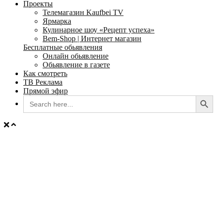
Проекты
Телемагазин Kaufbei TV
Ярмарка
Кулинарное шоу «Рецепт успеха»
Bem-Shop | Интернет магазин
Бесплатные обьявления
Онлайн обьявление
Обьявление в газете
Как смотреть
ТВ Реклама
Прямой эфир
Search Button
Search
for: