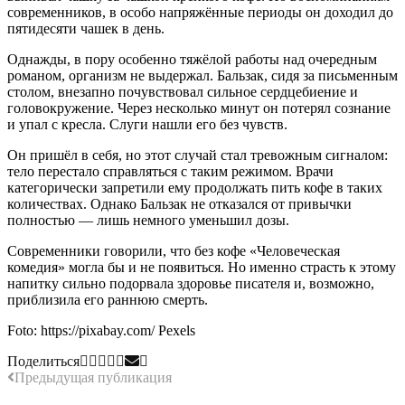
современников, в особо напряжённые периоды он доходил до
пятидесяти чашек в день.
Однажды, в пору особенно тяжёлой работы над очередным
романом, организм не выдержал. Бальзак, сидя за письменным
столом, внезапно почувствовал сильное сердцебиение и
головокружение. Через несколько минут он потерял сознание
и упал с кресла. Слуги нашли его без чувств.
Он пришёл в себя, но этот случай стал тревожным сигналом:
тело перестало справляться с таким режимом. Врачи
категорически запретили ему продолжать пить кофе в таких
количествах. Однако Бальзак не отказался от привычки
полностью — лишь немного уменьшил дозы.
Современники говорили, что без кофе «Человеческая
комедия» могла бы и не появиться. Но именно страсть к этому
напитку сильно подорвала здоровье писателя и, возможно,
приблизила его раннюю смерть.
Foto: https://pixabay.com/
Pexels
Поделиться
Предыдущая публикация