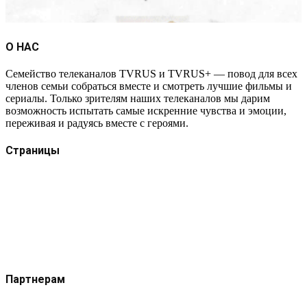
О НАС
Семейство телеканалов TVRUS и TVRUS+ — повод для всех
членов семьи собраться вместе и смотреть лучшие фильмы и
сериалы. Только зрителям наших телеканалов мы дарим
возможность испытать самые искренние чувства и эмоции,
переживая и радуясь вместе с героями.
Страницы
Защита данных
Импрессум
Как смотреть телеканал TVRUS и TVRUS+
Ретрансляция и распространение сигнала TVRUS и
TVRUS+
О телеканале
Юридическая помощь. Вопросы и ответы
Партнерам
Контакты