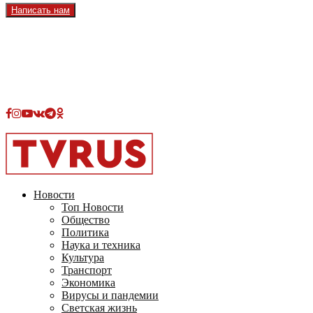
Написать нам
Facebook
Instagram
Youtube
Vk
Telegram
OK
2026 - TVRUS.EU. ALL RIGHTS RESERVED.
Новости
Топ Новости
Общество
Политика
Наука и техника
Культура
Транспорт
Экономика
Вирусы и пандемии
Светская жизнь