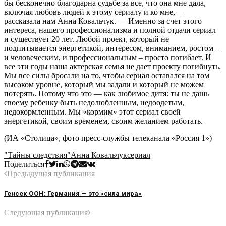
бы бесконечно благодарна судьбе за все, что она мне дала,
включая любовь людей к этому сериалу и ко мне, —
рассказала нам Анна Ковальчук. — Именно за счет этого
интереса, нашего профессионализма и полной отдачи сериал
и существует 20 лет. Любой проект, который не
подпитывается энергетикой, интересом, вниманием, ростом –
и человеческим, и профессиональным – просто погибает. И
все эти годы наша актерская семья не дает проекту погибнуть.
Мы все силы бросали на то, чтобы сериал оставался на том
высоком уровне, который мы задали и который не можем
потерять. Потому что это — как любимое дитя: ты не дашь
своему ребенку быть недолюбленным, недоодетым,
недокормленным. Мы «кормим» этот сериал своей
энергетикой, своим временем, своим желанием работать.
(ИА «Столица», фото пресс-службы телеканала «Россия 1»)
"Тайны следствия"
Анна Ковальчук
сериал
Поделиться
Предыдущая публикация
Генсек ООН: Германия — это «сила мира»
Следующая публикация