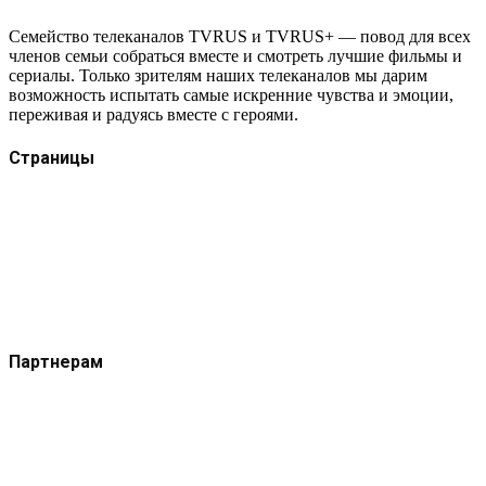
Семейство телеканалов TVRUS и TVRUS+ — повод для всех
членов семьи собраться вместе и смотреть лучшие фильмы и
сериалы. Только зрителям наших телеканалов мы дарим
возможность испытать самые искренние чувства и эмоции,
переживая и радуясь вместе с героями.
Страницы
Защита данных
Импрессум
Как смотреть телеканал TVRUS и TVRUS+
Ретрансляция и распространение сигнала TVRUS и
TVRUS+
О телеканале
Юридическая помощь. Вопросы и ответы
Партнерам
Контакты
Реклама на сайте
Реклама на телеканале
Вакансии