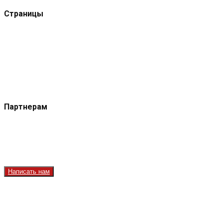
Страницы
Защита данных
Импрессум
Как смотреть телеканал TVRUS и TVRUS+
Ретрансляция и распространение сигнала TVRUS и
TVRUS+
О телеканале
Юридическая помощь. Вопросы и ответы
Партнерам
Контакты
Реклама на сайте
Реклама на телеканале
Вакансии
Написать нам