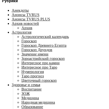
Рубрики
Анекдоты
Анонсы TVRUS
Анонсы TVRUS PLUS
Архив новостей
Архив
Астрология
Астрологический календарь
Гороскоп
Гороскоп Древнего Египта
Гороскоп Друидов
Значение имени
Зороастрийский гороскоп
Интересное про камни
Интересное про Таро
Нумерология
Таро прогноз
Цветочный гороскоп
Здоровье и семья
Воспитание
ЗОЖ
Медицина
Народная медицина
Образование