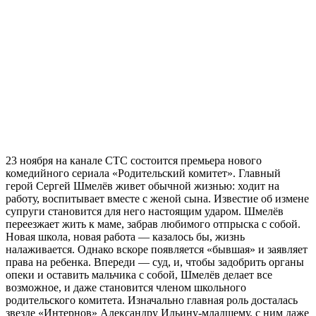
23 ноября на канале СТС состоится премьера нового
комедийного сериала «Родительский комитет». Главный
герой Сергей Шмелёв живет обычной жизнью: ходит на
работу, воспитывает вместе с женой сына. Известие об измене
супруги становится для него настоящим ударом. Шмелёв
переезжает жить к маме, забрав любимого отпрыска с собой.
Новая школа, новая работа — казалось бы, жизнь
налаживается. Однако вскоре появляется «бывшая» и заявляет
права на ребенка. Впереди — суд, и, чтобы задобрить органы
опеки и оставить мальчика с собой, Шмелёв делает все
возможное, и даже становится членом школьного
родительского комитета. Изначально главная роль досталась
звезде «Интернов» Александру Ильину-младшему, с ним даже