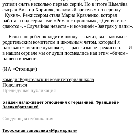
успели снять несколько первых серий. Но в итоге Шмелёва
сыграл Виктор Хориняк, знакомый зрителям по сериалу
«Кухня». Режиссером стала Мария Кравченко, которая
работала над сериалами «Роман с прошлым», «Девочки не
сдаются», «Случайная невеста» и комедией «Завтрак у папы».
— Если ваш ребенок ходит в школу – значит, вы знакомы с
родительским комитетом и школьным чатом, который я
называю «змеиное лукошко», — рассказывает режиссер. — И
в нашем сериале мы от души посмеялись над этим «бичом»
нашего времени.
(ИА «Столица»)
комедия
Родительский комитет
сериал
школа
Поделиться
Предыдущая публикация
Байден налаживает отношения с Германией, Францией и
Великобританией
Следующая публикация
Творожная запеканка «Мраморная»