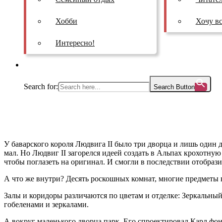
Хобби
Хочу вс
Интересно!
Как смотреть
Search for:
Search Button
У баварского короля Людвига II было три дворца и лишь один д
мал. Но Людвиг II загорелся идеей создать в Альпах крохотную
чтобы поглазеть на оригинал. И смогли в последствии отобрази
А что же внутри? Десять роскошных комнат, многие предметы 
Залы и коридоры различаются по цветам и отделке: Зеркальн
гобеленами и зеркалами.
А вокруг маленького дворца парк. Его спроектировал Карл ф