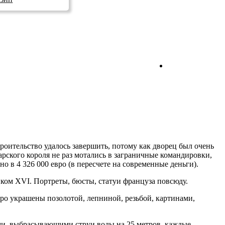
Прямой эфир
троительство удалось завершить, потому как дворец был очень
арского короля не раз мотались в заграничные командировки,
 в 4 326 000 евро (в пересчете на современные деньги).
ком XVI. Портреты, бюсты, статуи француза повсюду.
ро украшены позолотой, лепниной, резьбой, картинами,
ми, выбрасывающими струи воды на 25 метров, каждые