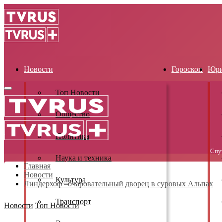
Новости
Гороскоп
Юри
Primary
Топ Новости
Menu
Общество
Политика
Спу
Наука и техника
Главная
Новости
Культура
Линдерхоф –очаровательный дворец в суровых Альпах
Транспорт
Новости
Топ Новости