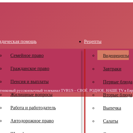
дическая помощь
Рецепты
Семейное право
Видеорецепты
Гражданское право
Завтраки
Пенсия и выплаты
Первые блюда
тниковый русскоязычный телеканал TVRUS – СВОЁ. РОДНОЕ. НАШЕ TV в Евр
Жилищные вопросы
Вторые блюда
Работа и работодатель
Выпечка
Автодорожное право
Салаты