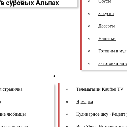
Штрафы
Соусы
в суровых Альпах
Закуски
Десерты
Напитки
Готовим в мул
Заготовки на 
ы
Проекты
я страничка
Телемагазин Kaufbei TV
д
Ярмарка
ние любимцы
Кулинарное шоу «Рецепт 
ли рекомендуют
Bem-Shop | Интернет маг