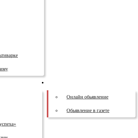
ьтиварке
зиму
Бесплатные обьявления
Онлайн обьявление
Обьявление в газете
успеха»
азин