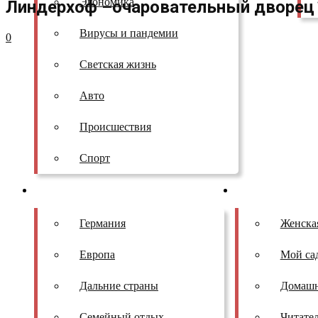
Экономика
Линдерхоф –очаровательный дворец 
Вирусы и пандемии
0
Светская жизнь
Авто
Происшествия
Спорт
Путешествия и отдых
Полезные совет
Германия
Женска
Европа
Мой са
Дальние страны
Домаш
Семейный отдых
Читате