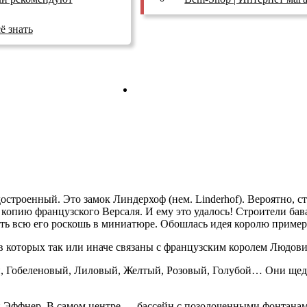
ё знать
ТВ Реклама
остроенный. Это замок Линдерхоф (нем. Linderhof). Вероятно, с
 копию французского Версаля. И ему это удалось! Строители бав
ть всю его роскошь в миниатюре. Обошлась идея королю примерно
в которых так или иначе связаны с французским королем Людови
ый, Гобеленовый, Лиловый, Желтый, Розовый, Голубой… Они щед
он Эффнер. В самом центре — бассейн с позолоченными фонтана