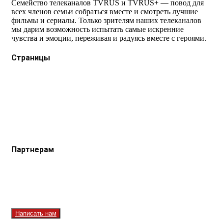
Семейство телеканалов TVRUS и TVRUS+ — повод для
всех членов семьи собраться вместе и смотреть лучшие
фильмы и сериалы. Только зрителям наших телеканалов
мы дарим возможность испытать самые искренние
чувства и эмоции, переживая и радуясь вместе с героями.
Страницы
Защита данных
Импрессум
Как смотреть телеканал TVRUS и TVRUS+
Ретрансляция и распространение сигнала TVRUS и
TVRUS+
О телеканале
Юридическая помощь. Вопросы и ответы
Партнерам
Контакты
Реклама на сайте
Реклама на телеканале
Вакансии
Написать нам