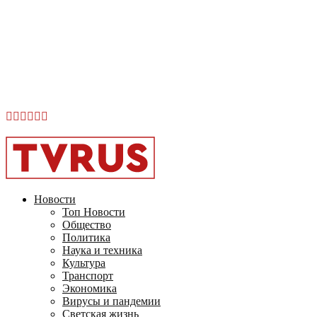
Facebook
Instagram
Youtube
Vk
Telegram
OK
2026 - TVRUS.EU. ALL RIGHTS RESERVED.
Новости
Топ Новости
Общество
Политика
Наука и техника
Культура
Транспорт
Экономика
Вирусы и пандемии
Светская жизнь