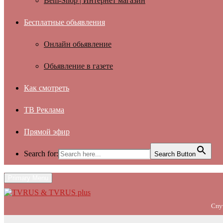
Bem-Shop | Интернет магазин
Бесплатные обьявления
Онлайн обьявление
Обьявление в газете
Как смотреть
ТВ Реклама
Прямой эфир
Search for:
Search Button
Primary Menu
Спу