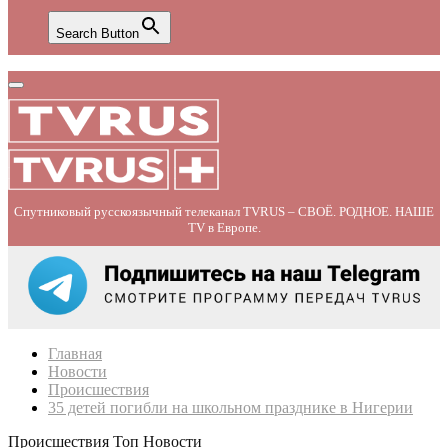
Search Button
Primary
Menu
Спутниковый русскоязычный телеканал TVRUS – СВОЁ. РОДНОЕ. НАШЕ
TV в Европе.
Главная
Новости
Происшествия
35 детей погибли на школьном празднике в Нигерии
Происшествия
Топ Новости