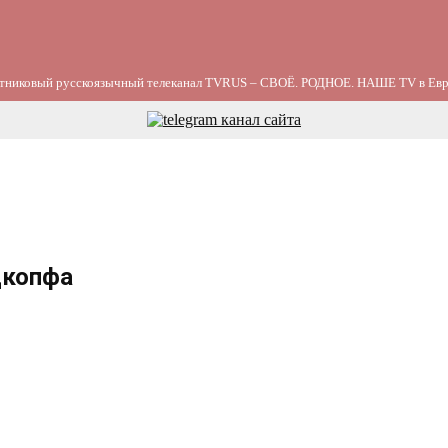
тниковый русскоязычный телеканал TVRUS – СВОЁ. РОДНОЕ. НАШЕ TV в Евр
цкопфа