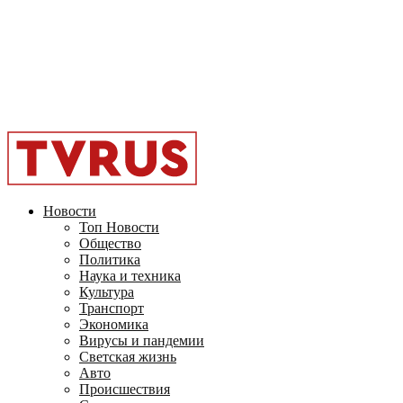
Facebook
Instagram
Youtube
Vk
Telegram
OK
2026 - TVRUS.EU. ALL RIGHTS RESERVED.
Новости
Топ Новости
Общество
Политика
Наука и техника
Культура
Транспорт
Экономика
Вирусы и пандемии
Светская жизнь
Авто
Происшествия