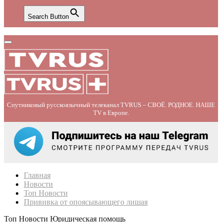
Search Button
Primary
Menu
Спутниковый русскоязычный телеканал TVRUS – СВОЁ. РОДНОЕ. НАШЕ
TV в Европе.
Главная
Новости
Топ Новости
Прививка от опоясывающего лишая
Топ Новости
Юридическая помощь