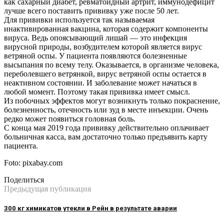
как сахарный диабет, ревматоидный артрит, иммунодефицит
лучше всего поставить прививку уже после 50 лет.
Для прививки используется так называемая
инактивированная вакцина, которая содержит компоненты
вируса. Ведь опоясывающий лишай — это инфекция
вирусной природы, возбудителем которой является вирус
ветряной оспы. У пациента появляются болезненные
высыпания по всему телу. Оказывается, в организме человека,
переболевшего ветрянкой, вирус ветряной оспы остается в
неактивном состоянии. И заболевание может начаться в
любой момент. Поэтому такая прививка имеет смысл.
Из побочных эффектов могут возникнуть только покраснение,
болезненность, отечность или зуд в месте инъекции. Очень
редко может появиться головная боль.
С конца мая 2019 года прививку действительно оплачивает
больничная касса, вам достаточно только предъявить карту
пациента.
Foto: pixabay.com
Поделиться
Предыдущая публикация
300 кг химикатов утекли в Рейн в результате аварии