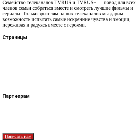
Семейство телеканалов TVRUS и TVRUS+ — повод для всех
членов семьи собраться вместе и смотреть лучшие фильмы и
сериалы. Только зрителям наших телеканалов мы дарим
возможность испытать самые искренние чувства и эмоции,
переживая и радуясь вместе с героями.
Страницы
Защита данных
Импрессум
Как смотреть телеканал TVRUS и TVRUS+
Ретрансляция и распространение сигнала TVRUS и
TVRUS+
О телеканале
Юридическая помощь. Вопросы и ответы
Партнерам
Контакты
Реклама на сайте
Реклама на телеканале
Вакансии
Написать нам