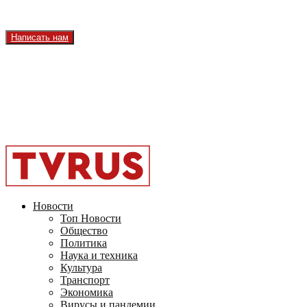
Реклама на телеканале
Вакансии
Написать нам
Facebook
Instagram
Youtube
Vk
Telegram
OK
2026 - TVRUS.EU. ALL RIGHTS RESERVED.
Новости
Топ Новости
Общество
Политика
Наука и техника
Культура
Транспорт
Экономика
Вирусы и пандемии