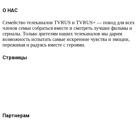
О НАС
Семейство телеканалов TVRUS и TVRUS+ — повод для всех
членов семьи собраться вместе и смотреть лучшие фильмы и
сериалы. Только зрителям наших телеканалов мы дарим
возможность испытать самые искренние чувства и эмоции,
переживая и радуясь вместе с героями.
Страницы
Защита данных
Импрессум
Как смотреть телеканал TVRUS и TVRUS+
Ретрансляция и распространение сигнала TVRUS и
TVRUS+
О телеканале
Юридическая помощь. Вопросы и ответы
Партнерам
Контакты
Реклама на сайте