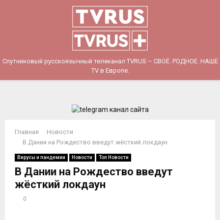
PRIMARY
MENU
Спутниковый русскоязычный телеканал TVRUS – СВОЁ. РОДНОЕ. НАШЕ
TV в Европе.
Главная
Новости
В Дании на Рождество введут жёсткий локдаун
Вирусы и пандемии
Новости
Топ Новости
В Дании на Рождество введут
жёсткий локдаун
0