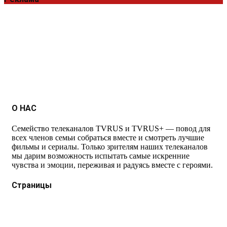
О НАС
Семейство телеканалов TVRUS и TVRUS+ — повод для
всех членов семьи собраться вместе и смотреть лучшие
фильмы и сериалы. Только зрителям наших телеканалов
мы дарим возможность испытать самые искренние
чувства и эмоции, переживая и радуясь вместе с героями.
Страницы
Защита данных
Импрессум
Как смотреть телеканал TVRUS и TVRUS+