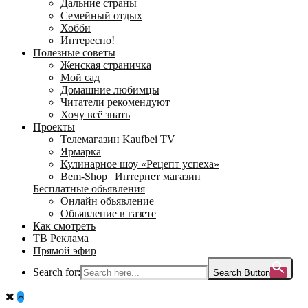
Дальние страны
Семейный отдых
Хобби
Интересно!
Полезные советы
Женская страничка
Мой сад
Домашние любимцы
Читатели рекомендуют
Хочу всё знать
Проекты
Телемагазин Kaufbei TV
Ярмарка
Кулинарное шоу «Рецепт успеха»
Bem-Shop | Интернет магазин
Бесплатные обьявления
Онлайн обьявление
Обьявление в газете
Как смотреть
ТВ Реклама
Прямой эфир
Search for:
Search Button