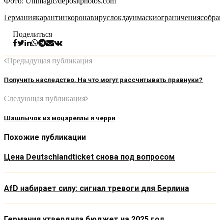
Фото:
Unimagic/depositphotos.com
Германия
карантин
коронавирус
локдаун
маски
ограничения
собра
Поделиться
Предыдущая публикация
Получить наследство. На что могут рассчитывать правнуки?
Следующая публикация
Шашлычок из моцареллы и черри
Похожие публикации
Цена Deutschlandticket снова под вопросом
AfD набирает силу: сигнал тревоги для Берлина
Германия утвердила бюджет на 2025 год