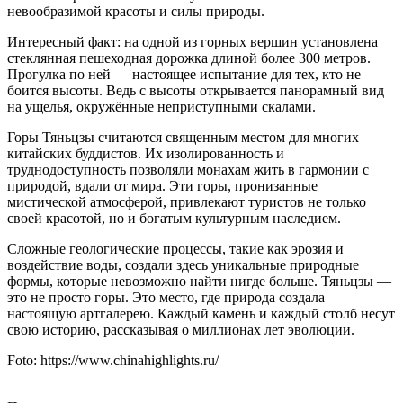
невообразимой красоты и силы природы.
Интересный факт: на одной из горных вершин установлена
стеклянная пешеходная дорожка длиной более 300 метров.
Прогулка по ней — настоящее испытание для тех, кто не
боится высоты. Ведь с высоты открывается панорамный вид
на ущелья, окружённые неприступными скалами.
Горы Тяньцзы считаются священным местом для многих
китайских буддистов. Их изолированность и
труднодоступность позволяли монахам жить в гармонии с
природой, вдали от мира. Эти горы, пронизанные
мистической атмосферой, привлекают туристов не только
своей красотой, но и богатым культурным наследием.
Сложные геологические процессы, такие как эрозия и
воздействие воды, создали здесь уникальные природные
формы, которые невозможно найти нигде больше. Тяньцзы —
это не просто горы. Это место, где природа создала
настоящую артгалерею. Каждый камень и каждый столб несут
свою историю, рассказывая о миллионах лет эволюции.
Foto: https://www.chinahighlights.ru/