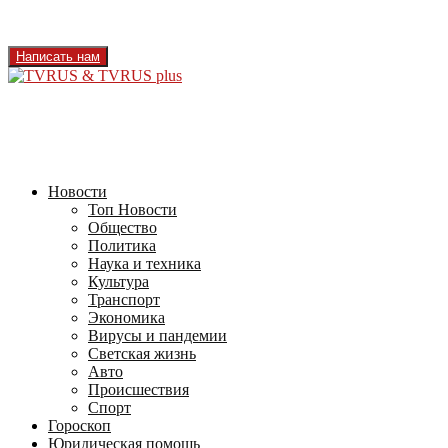
Реклама на телеканале
Вакансии
Написать нам
Facebook
Instagram
Youtube
Vk
Telegram
OK
2026 - TVRUS.EU. ALL RIGHTS RESERVED.
Новости
Топ Новости
Общество
Политика
Наука и техника
Культура
Транспорт
Экономика
Вирусы и пандемии
Светская жизнь
Авто
Происшествия
Спорт
Гороскоп
Юридическая помощь