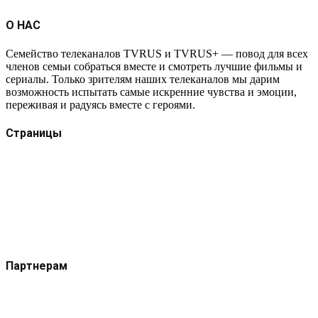
О НАС
Семейство телеканалов TVRUS и TVRUS+ — повод для всех
членов семьи собраться вместе и смотреть лучшие фильмы и
сериалы. Только зрителям наших телеканалов мы дарим
возможность испытать самые искренние чувства и эмоции,
переживая и радуясь вместе с героями.
Страницы
Защита данных
Импрессум
Как смотреть телеканал TVRUS и TVRUS+
Ретрансляция и распространение сигнала TVRUS и
TVRUS+
О телеканале
Юридическая помощь. Вопросы и ответы
Партнерам
Контакты
Реклама на сайте