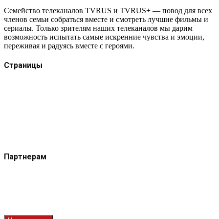
Семейство телеканалов TVRUS и TVRUS+ — повод для всех
членов семьи собраться вместе и смотреть лучшие фильмы и
сериалы. Только зрителям наших телеканалов мы дарим
возможность испытать самые искренние чувства и эмоции,
переживая и радуясь вместе с героями.
Страницы
Защита данных
Импрессум
Как смотреть телеканал TVRUS и TVRUS+
Ретрансляция и распространение сигнала TVRUS и
TVRUS+
О телеканале
Юридическая помощь. Вопросы и ответы
Партнерам
Контакты
Реклама на сайте
Реклама на телеканале
Вакансии