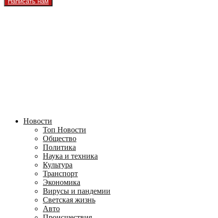
Написать нам
Facebook
Instagram
Youtube
Vk
Telegram
OK
2026 - TVRUS.EU. ALL RIGHTS RESERVED.
Новости
Топ Новости
Общество
Политика
Наука и техника
Культура
Транспорт
Экономика
Вирусы и пандемии
Светская жизнь
Авто
Происшествия