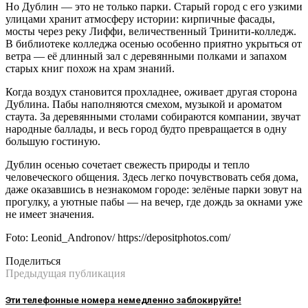
Но Дублин — это не только парки. Старый город с его узкими
улицами хранит атмосферу истории: кирпичные фасады,
мосты через реку Лиффи, величественный Тринити-колледж.
В библиотеке колледжа осенью особенно приятно укрыться от
ветра — её длинный зал с деревянными полками и запахом
старых книг похож на храм знаний.
Когда воздух становится прохладнее, оживает другая сторона
Дублина. Пабы наполняются смехом, музыкой и ароматом
стаута. За деревянными столами собираются компании, звучат
народные баллады, и весь город будто превращается в одну
большую гостиную.
Дублин осенью сочетает свежесть природы и тепло
человеческого общения. Здесь легко почувствовать себя дома,
даже оказавшись в незнакомом городе: зелёные парки зовут на
прогулку, а уютные пабы — на вечер, где дождь за окнами уже
не имеет значения.
Foto: Leonid_Andronov/ https://depositphotos.com/
Поделиться
Предыдущая публикация
Эти телефонные номера немедленно заблокируйте!