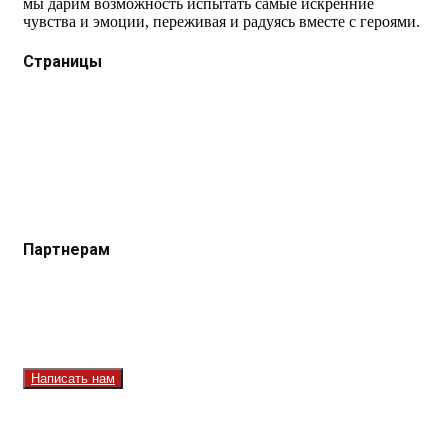
мы дарим возможность испытать самые искренние
чувства и эмоции, переживая и радуясь вместе с героями.
Страницы
Защита данных
Импрессум
Как смотреть телеканал TVRUS и TVRUS+
Ретрансляция и распространение сигнала TVRUS и
TVRUS+
О телеканале
Юридическая помощь. Вопросы и ответы
Партнерам
Контакты
Реклама на сайте
Реклама на телеканале
Вакансии
Написать нам