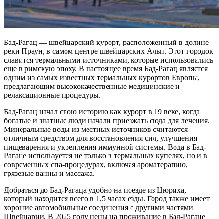
Бад-Рагац — швейцарский курорт, расположенный в долине
реки Праун, в самом центре швейцарских Альп. Этот городок
славится термальными источниками, которые использовались
еще в римскую эпоху. В настоящее время Бад-Рагац является
одним из самых известных термальных курортов Европы,
предлагающим высококачественные медицинские и
релаксационные процедуры.
Бад-Рагац начал свою историю как курорт в 19 веке, когда
богатые и знатные люди начали приезжать сюда для лечения.
Минеральные воды из местных источников считаются
отличным средством для восстановления сил, улучшения
пищеварения и укрепления иммунной системы. Вода в Бад-
Рагаце используется не только в термальных купелях, но и в
современных спа-процедурах, включая ароматерапию,
грязевые ванны и массажа.
Добраться до Бад-Рагаца удобно на поезде из Цюриха,
который находится всего в 1,5 часах езды. Город также имеет
хорошие автомобильные соединения с другими частями
Швейцарии. В 2025 году цены на проживание в Бад-Рагаце