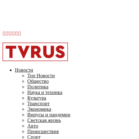
Facebook
Instagram
Youtube
Vk
Telegram
OK
2026 - TVRUS.EU. ALL RIGHTS RESERVED.
Новости
Топ Новости
Общество
Политика
Наука и техника
Культура
Транспорт
Экономика
Вирусы и пандемии
Светская жизнь
Авто
Происшествия
Спорт