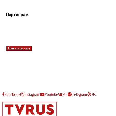
Юридическая помощь. Вопросы и ответы
Партнерам
Контакты
Реклама на сайте
Реклама на телеканале
Вакансии
Написать нам
Facebook
Instagram
Youtube
Vk
Telegram
OK
2026 - TVRUS.EU. ALL RIGHTS RESERVED.