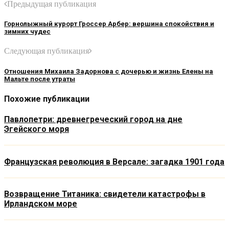
Предыдущая публикация
Горнолыжный курорт Гроссер Арбер: вершина спокойствия и
зимних чудес
Следующая публикация
Отношения Михаила Задорнова с дочерью и жизнь Елены на
Мальте после утраты
Похожие публикации
Павлопетри: древнегреческий город на дне
Эгейского моря
Французская революция в Версале: загадка 1901 года
Возвращение Титаника: свидетели катастрофы в
Ирландском море