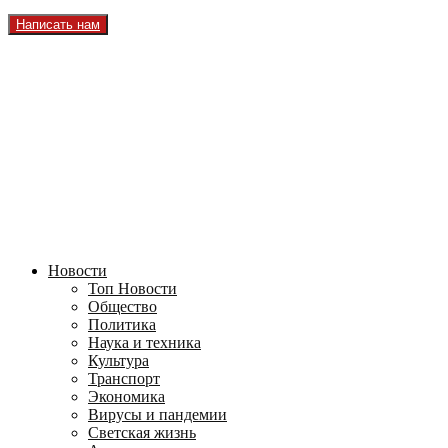
Написать нам
Facebook
Instagram
Youtube
Vk
Telegram
OK
2026 - TVRUS.EU. ALL RIGHTS RESERVED.
Новости
Топ Новости
Общество
Политика
Наука и техника
Культура
Транспорт
Экономика
Вирусы и пандемии
Светская жизнь