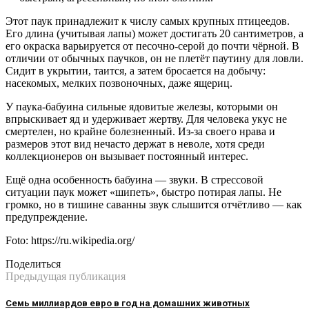
Этот паук принадлежит к числу самых крупных птицеедов.
Его длина (учитывая лапы) может достигать 20 сантиметров, а
его окраска варьируется от песочно-серой до почти чёрной. В
отличии от обычных паучков, он не плетёт паутину для ловли.
Сидит в укрытии, таится, а затем бросается на добычу:
насекомых, мелких позвоночных, даже ящериц.
У паука-бабуина сильные ядовитые железы, которыми он
впрыскивает яд и удерживает жертву. Для человека укус не
смертелен, но крайне болезненный. Из-за своего нрава и
размеров этот вид нечасто держат в неволе, хотя среди
коллекционеров он вызывает постоянный интерес.
Ещё одна особенность бабуина — звуки. В стрессовой
ситуации паук может «шипеть», быстро потирая лапы. Не
громко, но в тишине саванны звук слышится отчётливо — как
предупреждение.
Foto: https://ru.wikipedia.org/
Поделиться
Предыдущая публикация
Семь миллиардов евро в год на домашних животных