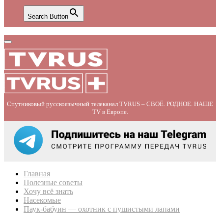
Search Button
Primary
Menu
Спутниковый русскоязычный телеканал TVRUS – СВОЁ. РОДНОЕ. НАШЕ
TV в Европе.
Главная
Полезные советы
Хочу всё знать
Насекомые
Паук-бабуин — охотник с пушистыми лапами