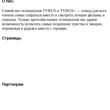
О НАС
Семейство телеканалов TVRUS и TVRUS+ — повод для всех
членов семьи собраться вместе и смотреть лучшие фильмы и
сериалы. Только зрителям наших телеканалов мы дарим
возможность испытать самые искренние чувства и эмоции,
переживая и радуясь вместе с героями.
Страницы
Защита данных
Импрессум
Как смотреть телеканал TVRUS и TVRUS+
Ретрансляция и распространение сигнала TVRUS и
TVRUS+
О телеканале
Юридическая помощь. Вопросы и ответы
Партнерам
Контакты
Реклама на сайте
Реклама на телеканале
Вакансии