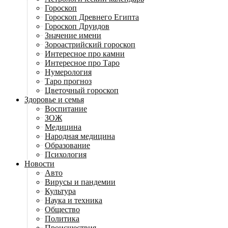
Гороскоп
Гороскоп Древнего Египта
Гороскоп Друидов
Значение имени
Зороастрийский гороскоп
Интересное про камни
Интересное про Таро
Нумерология
Таро прогноз
Цветочный гороскоп
Здоровье и семья
Воспитание
ЗОЖ
Медицина
Народная медицина
Образование
Психология
Новости
Авто
Вирусы и пандемии
Культура
Наука и техника
Общество
Политика
Происшествия