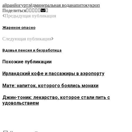
айран
йогурт
лёд
минеральная вода
напиток
укроп
Поделиться
Предыдущая публикация
Жареное опасно
Следующая публикация
Вдовья пенсия и безработица
Похожие публикации
Ирландский кофе и пассажиры в аэропорту
Мате: напиток, которого боялись монахи
Джин-тоник: лекарство, которое стали пить с
удовольствием