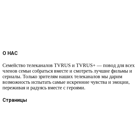
О НАС
Семейство телеканалов TVRUS и TVRUS+ — повод для всех
членов семьи собраться вместе и смотреть лучшие фильмы и
сериалы. Только зрителям наших телеканалов мы дарим
возможность испытать самые искренние чувства и эмоции,
переживая и радуясь вместе с героями.
Страницы
Защита данных
Импрессум
Как смотреть телеканал TVRUS и TVRUS+
Ретрансляция и распространение сигнала TVRUS и
TVRUS+