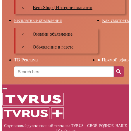
Bem-Shop | Интернет магазин
Бесплатные обьявления
Как смотреть
Онлайн обьявление
Обьявление в газете
ТВ Реклама
Прямой эфир
Search Button
Search
for:
Primary
Menu
Спутниковый русскоязычный телеканал TVRUS – СВОЁ. РОДНОЕ. НАШЕ
TV в Европе.