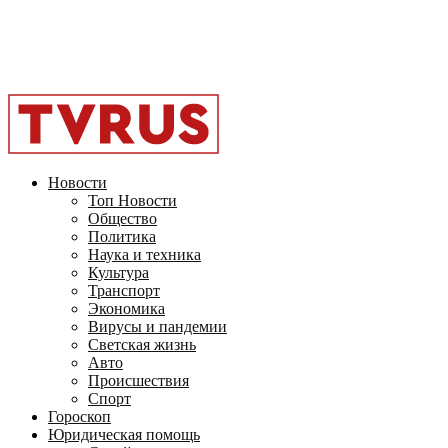
Facebook
Instagram
Youtube
Vk
Telegram
OK
2026 - TVRUS.EU. ALL RIGHTS RESERVED.
Новости
Топ Новости
Общество
Политика
Наука и техника
Культура
Транспорт
Экономика
Вирусы и пандемии
Светская жизнь
Авто
Происшествия
Спорт
Гороскоп
Юридическая помощь