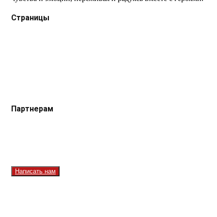
Страницы
Защита данных
Импрессум
Как смотреть телеканал TVRUS и TVRUS+
Ретрансляция и распространение сигнала TVRUS и
TVRUS+
О телеканале
Юридическая помощь. Вопросы и ответы
Партнерам
Контакты
Реклама на сайте
Реклама на телеканале
Вакансии
Написать нам