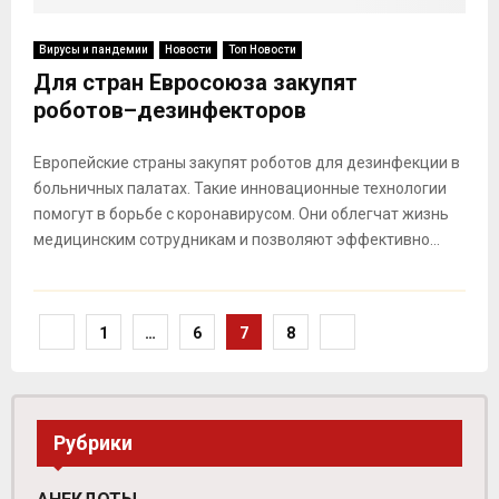
Вирусы и пандемии
Новости
Топ Новости
Для стран Евросоюза закупят
роботов–дезинфекторов
Европейские страны закупят роботов для дезинфекции в
больничных палатах. Такие инновационные технологии
помогут в борьбе с коронавирусом. Они облегчат жизнь
медицинским сотрудникам и позволяют эффективно...
Навигация
1
…
6
7
8
по
записям
Рубрики