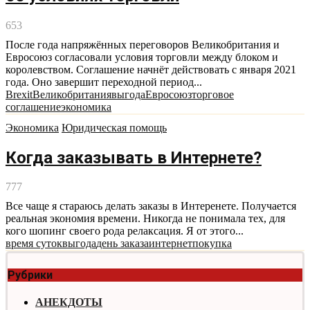
653
После года напряжённых переговоров Великобритания и
Евросоюз согласовали условия торговли между блоком и
королевством. Соглашение начнёт действовать с января 2021
года. Оно завершит переходной период...
Brexit
Великобритания
выгода
Евросоюз
торговое
соглашение
экономика
Экономика
Юридическая помощь
Когда заказывать в Интернете?
777
Все чаще я стараюсь делать заказы в Интеренете. Получается
реальная экономия времени. Никогда не понимала тех, для
кого шопинг своего рода релаксация. Я от этого...
время суток
выгода
день заказа
интернет
покупка
Рубрики
АНЕКДОТЫ