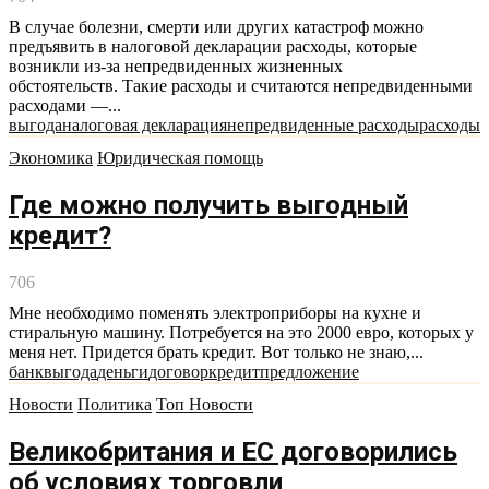
В случае болезни, смерти или других катастроф можно
предъявить в налоговой декларации расходы, которые
возникли из-за непредвиденных жизненных
обстоятельств. Такие расходы и считаются непредвиденными
расходами —...
выгода
налоговая декларация
непредвиденные расходы
расходы
Экономика
Юридическая помощь
Где можно получить выгодный
кредит?
706
Мне необходимо поменять электроприборы на кухне и
стиральную машину. Потребуется на это 2000 евро, которых у
меня нет. Придется брать кредит. Вот только не знаю,...
банк
выгода
деньги
договор
кредит
предложение
Новости
Политика
Топ Новости
Великобритания и ЕС договорились
об условиях торговли