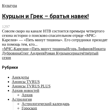
Культура
Курцын и Грек – братья навек!
1297
Совсем скоро на канале НТВ состоится премьера четвертого
сезона истории о поисково-спасательном отряде «МЧС-
Карелия» — «Пять минут тишины». Его сотрудники приходят
на помощь тем, кто...
«МЧС-Карелия»
«Пять минут тишины
Игорь Лифанов
Никита
Дубровина
Олег Андреев
Роман Курцын
сериал
чётвёртый
сезон
Рубрики
Анекдоты
Анонсы TVRUS
Анонсы TVRUS PLUS
Архив новостей
Архив
Астрология
Астрологический календарь
Гороскоп