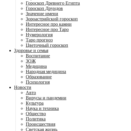
Гороскоп Древнего Египта
Гороскоп Друидов
Значение имени
Зороастрийский гороскоп
Интересное про камни
Интересное про Таро
Нумерология
Таро прогноз
Цветочный гороскоп
Здоровье и семья
Воспитание
ЗОЖ
Медицина
Народная медицина
Образование
Психология
Новости
Авто
Вирусы и пандемии
Культура
Наука и техника
Общество
Политика
Происшествия
Светская жизнь