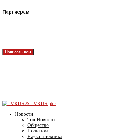
Партнерам
Контакты
Реклама на сайте
Реклама на телеканале
Вакансии
Написать нам
Facebook
Instagram
Youtube
Vk
Telegram
OK
2026 - TVRUS.EU. ALL RIGHTS RESERVED.
Новости
Топ Новости
Общество
Политика
Наука и техника