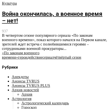
Культура
Война окончилась, а военное время
– нет!
937
В четвертом сезоне популярного сериала «По законам
военного времени», показ которого начался на Первом канале,
зрителей ждет встреча с полюбившимися героями –
сотрудниками военной прокураторы...
«По законам военного
времени»
герои
действие
сериал
чётвёртый сезон
Рубрики
Анекдоты
Анонсы TVRUS
Анонсы TVRUS PLUS
Архив новостей
Архив
Астрология
Астрологический календарь
Гороскоп