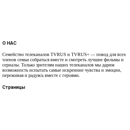
О НАС
Семейство телеканалов TVRUS и TVRUS+ — повод для всех
членов семьи собраться вместе и смотреть лучшие фильмы и
сериалы. Только зрителям наших телеканалов мы дарим
возможность испытать самые искренние чувства и эмоции,
переживая и радуясь вместе с героями.
Страницы
Защита данных
Импрессум
Как смотреть телеканал TVRUS и TVRUS+
Ретрансляция и распространение сигнала TVRUS и
TVRUS+
О телеканале
Юридическая помощь. Вопросы и ответы