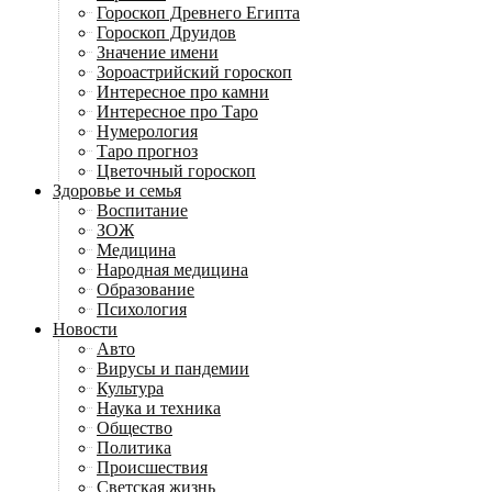
Гороскоп Древнего Египта
Гороскоп Друидов
Значение имени
Зороастрийский гороскоп
Интересное про камни
Интересное про Таро
Нумерология
Таро прогноз
Цветочный гороскоп
Здоровье и семья
Воспитание
ЗОЖ
Медицина
Народная медицина
Образование
Психология
Новости
Авто
Вирусы и пандемии
Культура
Наука и техника
Общество
Политика
Происшествия
Светская жизнь