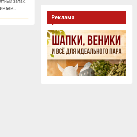
ятный запах.
имаем...
Реклама