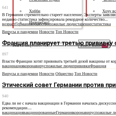
641
Хобби
Хочу вс
В Германии стремительно стареет население. Эксперты заявля
недавно статистика зафиксировала рекордное количество...
Интересно!
возраст
Германия
общество
пожилые люди
старение
статистика
Вирусы и пандемии
Новости
Топ Новости
Как смотреть
Франция планирует третью прививку
Search for:
Search Button
897
Власти Франции хотят прививать третьей дозой вакцины от кор
вакцинация
коронавирус
пожилые люди
прививки
Франция
Вирусы и пандемии
Новости
Общество
Топ Новости
Этический совет Германии против пр
940
Едва ли не с начала вакцинации в Германии началась дискусс
рекомендации....
вакцинация
вакцинированные
Германия
коронавирус
пожилые л