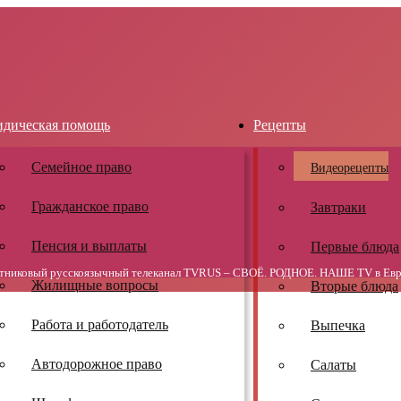
дическая помощь
Рецепты
Семейное право
Видеорецепты
Гражданское право
Завтраки
Пенсия и выплаты
Первые блюда
тниковый русскоязычный телеканал TVRUS – СВОЁ. РОДНОЕ. НАШЕ TV в Евр
Жилищные вопросы
Вторые блюда
Работа и работодатель
Выпечка
Автодорожное право
Салаты