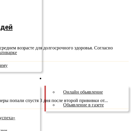
юдей
реднем возрасте для долгосрочного здоровья. Согласно
ьтиварке
зиму
Бесплатные обьявления
Онлайн обьявление
ры попали спустя 3 дня после второй прививки от...
Обьявление в газете
успеха»
азин