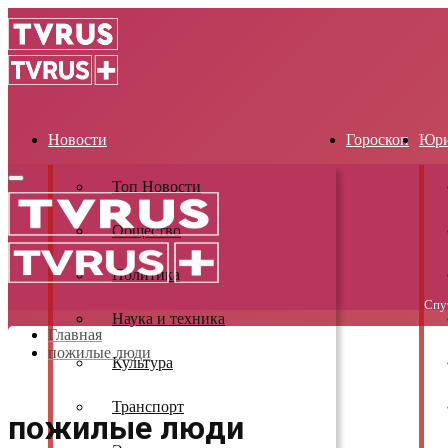
Новости
Гороскоп
Юри
Primary
Топ Новости
Menu
Общество
Политика
Спу
Наука и техника
Главная
пожилые люди
Культура
Транспорт
пожилые люди