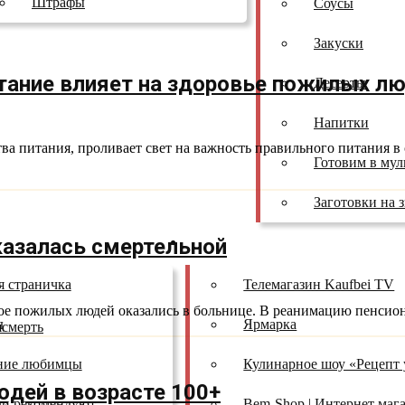
Штрафы
Соусы
Закуски
тание влияет на здоровье пожилых л
Десерты
Напитки
 питания, проливает свет на важность правильного питания в с
Готовим в мул
Заготовки на 
казалась смертельной
ы
Проекты
я страничка
Телемагазин Kaufbei TV
е пожилых людей оказались в больнице. В реанимацию пенсионе
д
Ярмарка
я
смерть
ние любимцы
Кулинарное шоу «Рецепт 
юдей в возрасте 100+
ли рекомендуют
Bem-Shop | Интернет маг