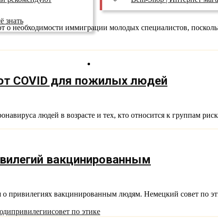
ё знать
ют о необходимости иммиграции молодых специалистов, поскольк
ТВ Реклама
 от COVID для пожилых людей
онавируса людей в возрасте и тех, кто относится к группам рис
ивилегий вакцинированным
ия о привилегиях вакцинированным людям. Немецкий совет по э
юди
привилегии
совет по этике