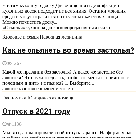
Чистим кухонную доску Для очищения и дезинфекции
кухонных досок подходит не вся химия. Остатки моющих
средств могут отразиться на вкусовых качествах пищи.
Можно почистить доску...
«Осколки»
кухонная доска
сковорода
советы
хозяйка
Здоровье и семья
Народная медицина
Как не опьянеть во время застолья?
1267
Какой же праздник без застолья? А какое же застолье без
алкоголя? Что нужно сделать, чтобы совместить приятное с
полезным и пить, не пьянея? 1. Выберите...
алкоголь
застолье
опьянение
советы
Экономика
Юридическая помощь
Отпуск в 2021 году
1138
Мы всегда планировали свой отпуск заранее. На фирме у нас