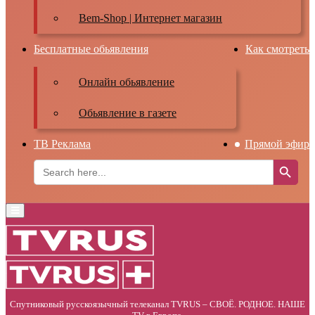
Bem-Shop | Интернет магазин
Бесплатные обьявления
Как смотреть
Онлайн обьявление
Обьявление в газете
ТВ Реклама
Прямой эфир
Search Button
Search
for:
Primary
Menu
Спутниковый русскоязычный телеканал TVRUS – СВОЁ. РОДНОЕ. НАШЕ