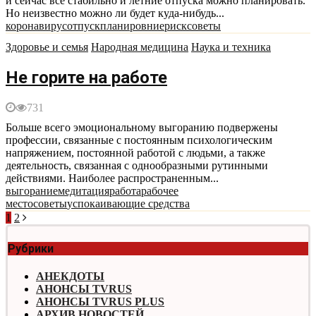
и сейчас все стабильно и летние отпуска можно планировать.
Но неизвестно можно ли будет куда-нибудь...
коронавирус
отпуск
планировние
риск
советы
Здоровье и семья
Народная медицина
Наука и техника
Не горите на работе
731
Больше всего эмоциональному выгоранию подвержены
профессии, связанные с постоянным психологическим
напряжением, постоянной работой с людьми, а также
деятельность, связанная с однообразными рутинными
действиями. Наиболее распространенным...
выгорание
медитация
работа
рабочее
место
советы
успокаивающие средства
Навигация
1
2
по
Рубрики
записям
АНЕКДОТЫ
АНОНСЫ TVRUS
АНОНСЫ TVRUS PLUS
АРХИВ НОВОСТЕЙ