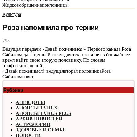
Жидков
обращение
поклонницы
Культура
Роза напомнила про тернии
798
Ведущая передачи «Давай поженимся!» Первого канала Роза
Сябитова дала ценный совет для тех, кто хочет в ближайшее
время найти свою вторую половинку. По словам
профессиональной...
«Давай поженимся!»
ведущая
вторая половинка
Роза
Сябитова
совет
Рубрики
АНЕКДОТЫ
АНОНСЫ TVRUS
АНОНСЫ TVRUS PLUS
АРХИВ НОВОСТЕЙ
АСТРОЛОГИЯ
ЗДОРОВЬЕ И СЕМЬЯ
НОВОСТИ