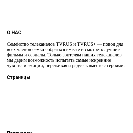
О НАС
Семейство телеканалов TVRUS и TVRUS+ — повод для
всех членов семьи собраться вместе и смотреть лучшие
фильмы и сериалы. Только зрителям наших телеканалов
мы дарим возможность испытать самые искренние
чувства и эмоции, переживая и радуясь вместе с героями.
Страницы
Защита данных
Импрессум
Как смотреть телеканал TVRUS и TVRUS+
Ретрансляция и распространение сигнала TVRUS и
TVRUS+
О телеканале
Юридическая помощь. Вопросы и ответы