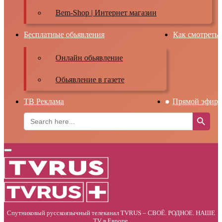
Bem-Shop | Интернет магазин
Бесплатные обьявления
Как смотреть
Онлайн обьявление
Обьявление в газете
ТВ Реклама
Прямой эфир
Search Button
Search
for:
Primary
Menu
Спутниковый русскоязычный телеканал TVRUS – СВОЁ. РОДНОЕ. НАШЕ
TV в Европе.