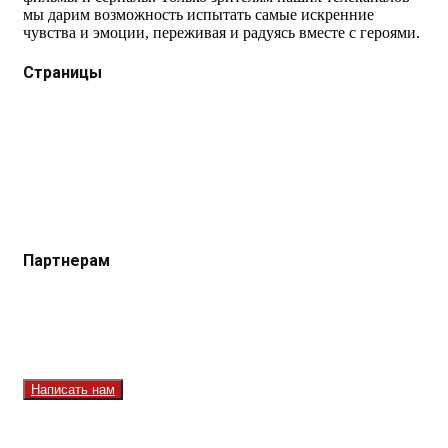
мы дарим возможность испытать самые искренние
чувства и эмоции, переживая и радуясь вместе с героями.
Страницы
Защита данных
Импрессум
Как смотреть телеканал TVRUS и TVRUS+
Ретрансляция и распространение сигнала TVRUS и
TVRUS+
О телеканале
Юридическая помощь. Вопросы и ответы
Партнерам
Контакты
Реклама на сайте
Реклама на телеканале
Вакансии
Написать нам