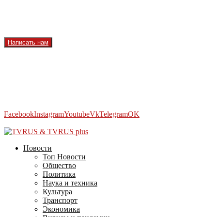
Реклама на сайте
Реклама на телеканале
Вакансии
Написать нам
Facebook
Instagram
Youtube
Vk
Telegram
OK
2026 - TVRUS.EU. ALL RIGHTS RESERVED.
Новости
Топ Новости
Общество
Политика
Наука и техника
Культура
Транспорт
Экономика