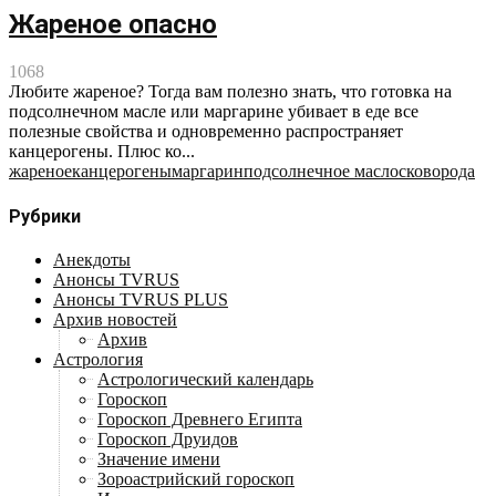
Жареное опасно
1068
Любите жареное? Тогда вам полезно знать, что готовка на
подсолнечном масле или маргарине убивает в еде все
полезные свойства и одновременно распространяет
канцерогены. Плюс ко...
жареное
канцерогены
маргарин
подсолнечное масло
сковорода
Рубрики
Анекдоты
Анонсы TVRUS
Анонсы TVRUS PLUS
Архив новостей
Архив
Астрология
Астрологический календарь
Гороскоп
Гороскоп Древнего Египта
Гороскоп Друидов
Значение имени
Зороастрийский гороскоп