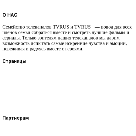
О НАС
Семейство телеканалов TVRUS и TVRUS+ — повод для всех
членов семьи собраться вместе и смотреть лучшие фильмы и
сериалы. Только зрителям наших телеканалов мы дарим
возможность испытать самые искренние чувства и эмоции,
переживая и радуясь вместе с героями.
Страницы
Защита данных
Импрессум
Как смотреть телеканал TVRUS и TVRUS+
Ретрансляция и распространение сигнала TVRUS и
TVRUS+
О телеканале
Юридическая помощь. Вопросы и ответы
Партнерам
Контакты
Реклама на сайте