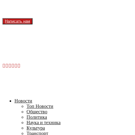
Реклама на телеканале
Вакансии
Написать нам
Facebook
Instagram
Youtube
Vk
Telegram
OK
2026 - TVRUS.EU. ALL RIGHTS RESERVED.
Новости
Топ Новости
Общество
Политика
Наука и техника
Культура
Транспорт