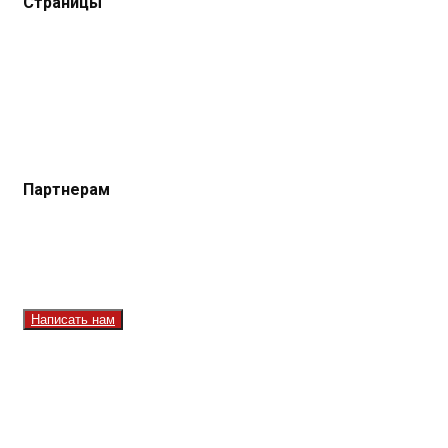
Страницы
Защита данных
Импрессум
Как смотреть телеканал TVRUS и TVRUS+
Ретрансляция и распространение сигнала TVRUS и
TVRUS+
О телеканале
Юридическая помощь. Вопросы и ответы
Партнерам
Контакты
Реклама на сайте
Реклама на телеканале
Вакансии
Написать нам