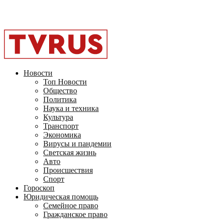
Facebook
Instagram
Youtube
Vk
Telegram
OK
2026 - TVRUS.EU. ALL RIGHTS RESERVED.
Новости
Топ Новости
Общество
Политика
Наука и техника
Культура
Транспорт
Экономика
Вирусы и пандемии
Светская жизнь
Авто
Происшествия
Спорт
Гороскоп
Юридическая помощь
Семейное право
Гражданское право