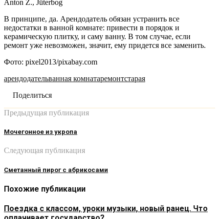
Anton Z., Jüterbog
В принципе, да. Арендодатель обязан устранить все
недостатки в ванной комнате: привести в порядок и
керамическую плитку, и саму ванну. В том случае, если
ремонт уже невозможен, значит, ему придется все заменить.
Фото: pixel2013/pixabay.com
арендодатель
ванная комната
ремонт
старая
Поделиться
Предыдущая публикация
Мочегонное из укропа
Следующая публикация
Сметанный пирог с абрикосами
Похожие публикации
Поездка с классом, уроки музыки, новый ранец. Что
оплачивает государство?