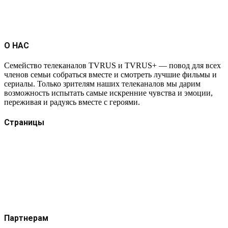
О НАС
Семейство телеканалов TVRUS и TVRUS+ — повод для всех
членов семьи собраться вместе и смотреть лучшие фильмы и
сериалы. Только зрителям наших телеканалов мы дарим
возможность испытать самые искренние чувства и эмоции,
переживая и радуясь вместе с героями.
Страницы
Защита данных
Импрессум
Как смотреть телеканал TVRUS и TVRUS+
Ретрансляция и распространение сигнала TVRUS и
TVRUS+
О телеканале
Юридическая помощь. Вопросы и ответы
Партнерам