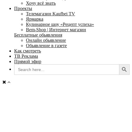
Хочу всё знать
Проекты
Телемагазин Kaufbei TV
Ярмарка
Кулинарное шоу «Рецепт успеха»
Bem-Shop | Интернет магазин
Бесплатные обьявления
Онлайн обьявление
Обьявление в газете
Как смотреть
ТВ Реклама
Прямой эфир
Search Button
Search
for: