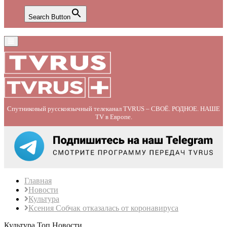
Search Button
Primary
Menu
Спутниковый русскоязычный телеканал TVRUS – СВОЁ. РОДНОЕ. НАШЕ
TV в Европе.
Главная
Новости
Культура
Ксения Собчак отказалась от коронавируса
Культура
Топ Новости