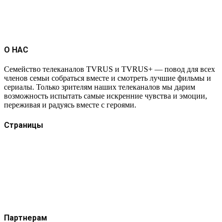
О НАС
Семейство телеканалов TVRUS и TVRUS+ — повод для всех
членов семьи собраться вместе и смотреть лучшие фильмы и
сериалы. Только зрителям наших телеканалов мы дарим
возможность испытать самые искренние чувства и эмоции,
переживая и радуясь вместе с героями.
Страницы
Защита данных
Импрессум
Как смотреть телеканал TVRUS и TVRUS+
Ретрансляция и распространение сигнала TVRUS и
TVRUS+
О телеканале
Юридическая помощь. Вопросы и ответы
Партнерам