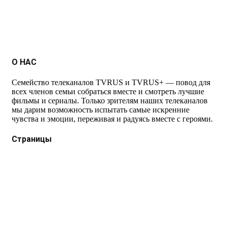
О НАС
Семейство телеканалов TVRUS и TVRUS+ — повод для
всех членов семьи собраться вместе и смотреть лучшие
фильмы и сериалы. Только зрителям наших телеканалов
мы дарим возможность испытать самые искренние
чувства и эмоции, переживая и радуясь вместе с героями.
Страницы
Защита данных
Импрессум
Как смотреть телеканал TVRUS и TVRUS+
Ретрансляция и распространение сигнала TVRUS и
TVRUS+
О телеканале
Юридическая помощь. Вопросы и ответы