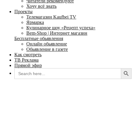
Читатели рекомендуют
Хочу всё знать
Проекты
Телемагазин Kaufbei TV
Ярмарка
Кулинарное шоу «Рецепт успеха»
Bem-Shop | Интернет магазин
Бесплатные обьявления
Онлайн обьявление
Обьявление в газете
Как смотреть
ТВ Реклама
Прямой эфир
Search Button
Search
for: