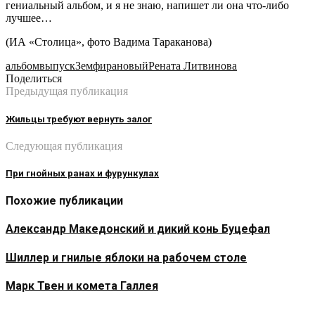
гениальный альбом, и я не знаю, напишет ли она что-либо
лучшее…
(ИА «Столица», фото Вадима Тараканова)
альбом
выпуск
Земфира
новый
Рената Литвинова
Поделиться
Предыдущая публикация
Жильцы требуют вернуть залог
Следующая публикация
При гнойных ранах и фурункулах
Похожие публикации
Александр Македонский и дикий конь Буцефал
Шиллер и гнилые яблоки на рабочем столе
Марк Твен и комета Галлея