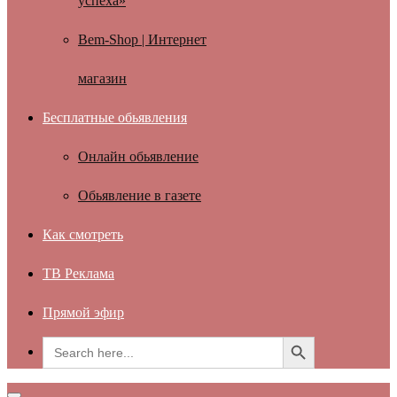
успеха»
Bem-Shop | Интернет
магазин
Бесплатные обьявления
Онлайн обьявление
Обьявление в газете
Как смотреть
ТВ Реклама
Прямой эфир
Search Button
Search
for: