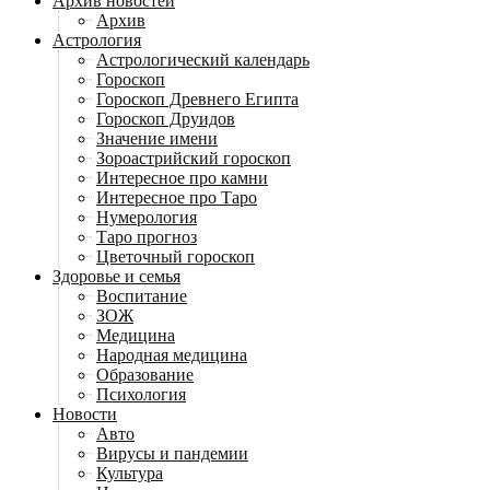
Архив новостей
Архив
Астрология
Астрологический календарь
Гороскоп
Гороскоп Древнего Египта
Гороскоп Друидов
Значение имени
Зороастрийский гороскоп
Интересное про камни
Интересное про Таро
Нумерология
Таро прогноз
Цветочный гороскоп
Здоровье и семья
Воспитание
ЗОЖ
Медицина
Народная медицина
Образование
Психология
Новости
Авто
Вирусы и пандемии
Культура