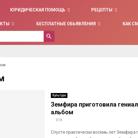
ЮРИДИЧЕСКАЯ ПОМОЩЬ
РЕЦЕПТЫ
ЕКТЫ
БЕСПЛАТНЫЕ ОБЬЯВЛЕНИЯ
КАК С
SEARCH BUTTON
бом
м
Культура
Земфира приготовила гениа
альбом
978
Спустя практически восемь лет Земфира г