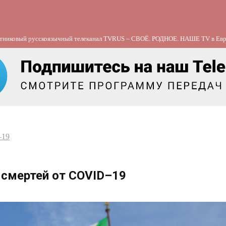
тниковый русскоязычный телеканал TVRUS – СВОЁ. РОДНОЕ. НАШЕ TV в Евр
–19
 смертей от COVID–19