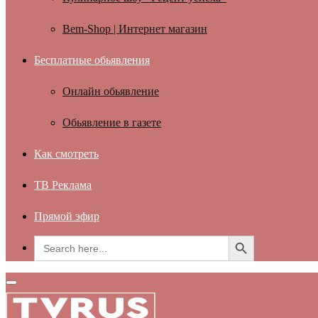
Bem-Shop | Интернет магазин
Бесплатные обьявления
Онлайн обьявление
Обьявление в газете
Как смотреть
ТВ Реклама
Прямой эфир
Search Button
Search
for:
Primary
Menu