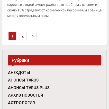
взрослых людей имеют различные проблемы со сном и
около 10% страдают от хронической бессонницы. Граница
между нормальным сном...
Навигация
1
2
по
записям
Рубрики
АНЕКДОТЫ
АНОНСЫ TVRUS
АНОНСЫ TVRUS PLUS
АРХИВ НОВОСТЕЙ
АСТРОЛОГИЯ