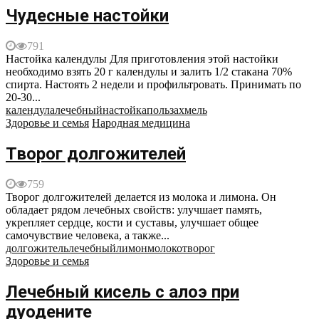
Чудесные настойки
791
Настойка календулы Для приготовления этой настойки
необходимо взять 20 г календулы и залить 1/2 стакана 70%
спирта. Настоять 2 недели и профильтровать. Принимать по
20-30...
календула
лечебный
настойка
польза
хмель
Здоровье и семья
Народная медицина
Творог долгожителей
759
Творог долгожителей делается из молока и лимона. Он
обладает рядом лечебных свойств: улучшает память,
укрепляет сердце, кости и суставы, улучшает общее
самочувствие человека, а также...
долгожитель
лечебный
лимон
молоко
творог
Здоровье и семья
Лечебный кисель с алоэ при
дуодените