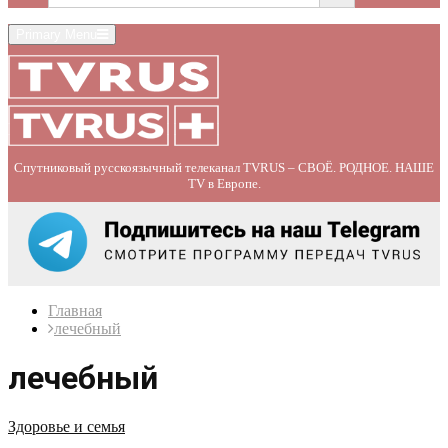
Primary Menu
Спутниковый русскоязычный телеканал TVRUS – СВОЁ. РОДНОЕ. НАШЕ
TV в Европе.
Главная
лечебный
лечебный
Здоровье и семья