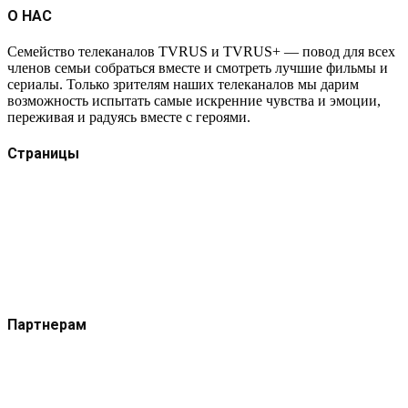
О НАС
Семейство телеканалов TVRUS и TVRUS+ — повод для всех
членов семьи собраться вместе и смотреть лучшие фильмы и
сериалы. Только зрителям наших телеканалов мы дарим
возможность испытать самые искренние чувства и эмоции,
переживая и радуясь вместе с героями.
Страницы
Защита данных
Импрессум
Как смотреть телеканал TVRUS и TVRUS+
Ретрансляция и распространение сигнала TVRUS и
TVRUS+
О телеканале
Юридическая помощь. Вопросы и ответы
Партнерам
Контакты
Реклама на сайте
Реклама на телеканале