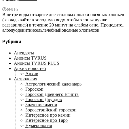
916
В литре воды отварите две столовых ложки овсяных хлопьев
(закладывайте в холодную воду, чтобы хлопья лучше
разварились) в течение 20 минут на слабом огне. Процедите...
алоэ
дуоденит
кисель
лечебный
овсяные хлопья
сок
Рубрики
Анекдоты
Анонсы TVRUS
Анонсы TVRUS PLUS
Архив новостей
Архив
Астрология
Астрологический календарь
Гороскоп
Гороскоп Древнего Египта
Гороскоп Друидов
Значение имени
Зороастрийский гороскоп
Интересное про камни
Интересное про Таро
Нумерология