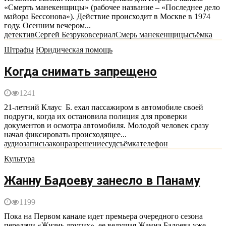
«Смерть манекенщицы» (рабочее название – «Последнее дело
майора Бессонова»). Действие происходит в Москве в 1974
году. Осенним вечером...
детектив
Сергей Безруков
сериал
Смерь манекенщицы
съёмка
Штрафы
Юридическая помощь
Когда снимать запрещено
1241
21-летний Клаус Б. ехал пассажиром в автомобиле своей
подруги, когда их остановила полиция для проверки
документов и осмотра автомобиля. Молодой человек сразу
начал фиксировать происходящее...
аудиозапись
закон
разрешение
суд
съёмка
телефон
Культура
Жанну Бадоеву занесло в Панаму
1199
Пока на Первом канале идет премьера очередного сезона
передачи «Жизнь других», ее ведущая Жанна Бадоева уже