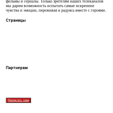
фильмы и сериалы. Только зрителям наших телеканалов
мы дарим возможность испытать самые искренние
чувства и эмоции, переживая и радуясь вместе с героями.
Страницы
Защита данных
Импрессум
Как смотреть телеканал TVRUS и TVRUS+
Ретрансляция и распространение сигнала TVRUS и
TVRUS+
О телеканале
Юридическая помощь. Вопросы и ответы
Партнерам
Контакты
Реклама на сайте
Реклама на телеканале
Вакансии
Написать нам