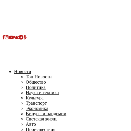
Facebook
Instagram
Youtube
Vk
Telegram
OK
2026 - TVRUS.EU. ALL RIGHTS RESERVED.
Новости
Топ Новости
Общество
Политика
Наука и техника
Культура
Транспорт
Экономика
Вирусы и пандемии
Светская жизнь
Авто
Происшествия