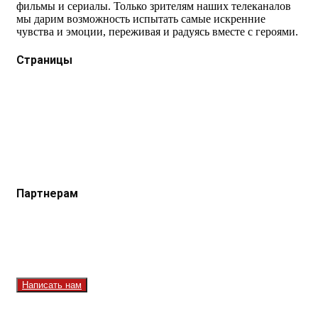
фильмы и сериалы. Только зрителям наших телеканалов
мы дарим возможность испытать самые искренние
чувства и эмоции, переживая и радуясь вместе с героями.
Страницы
Защита данных
Импрессум
Как смотреть телеканал TVRUS и TVRUS+
Ретрансляция и распространение сигнала TVRUS и
TVRUS+
О телеканале
Юридическая помощь. Вопросы и ответы
Партнерам
Контакты
Реклама на сайте
Реклама на телеканале
Вакансии
Написать нам