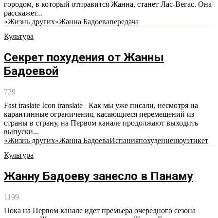
городом, в который отправится Жанна, станет Лас-Вегас. Она
расскажет...
«Жизнь других»
Жанна Бадоева
передача
Культура
Секрет похудения от Жанны
Бадоевой
729
Fast traslate Icon translate Как мы уже писали, несмотря на
карантинные ограничения, касающиеся перемещений из
страны в страну, на Первом канале продолжают выходить
выпуски...
«Жизнь других»
Жанна Бадоева
Испания
похудение
шоу
этикет
Культура
Жанну Бадоеву занесло в Панаму
1199
Пока на Первом канале идет премьера очередного сезона