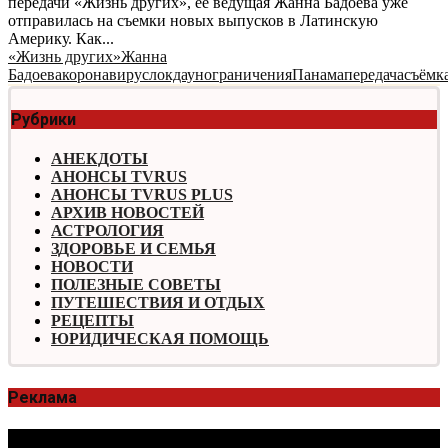
передачи «Жизнь других», ее ведущая Жанна Бадоева уже
отправилась на съемки новых выпусков в Латинскую
Америку. Как...
«Жизнь других»
Жанна
Бадоева
коронавирус
локдаун
ограничения
Панама
передача
съёмк
Рубрики
АНЕКДОТЫ
АНОНСЫ TVRUS
АНОНСЫ TVRUS PLUS
АРХИВ НОВОСТЕЙ
АСТРОЛОГИЯ
ЗДОРОВЬЕ И СЕМЬЯ
НОВОСТИ
ПОЛЕЗНЫЕ СОВЕТЫ
ПУТЕШЕСТВИЯ И ОТДЫХ
РЕЦЕПТЫ
ЮРИДИЧЕСКАЯ ПОМОЩЬ
Реклама