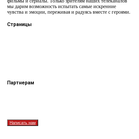
фильмы и сериалы. Только зрителям наших телеканалов
мы дарим возможность испытать самые искренние
чувства и эмоции, переживая и радуясь вместе с героями.
Страницы
Защита данных
Импрессум
Как смотреть телеканал TVRUS и TVRUS+
Ретрансляция и распространение сигнала TVRUS и
TVRUS+
О телеканале
Юридическая помощь. Вопросы и ответы
Партнерам
Контакты
Реклама на сайте
Реклама на телеканале
Вакансии
Написать нам