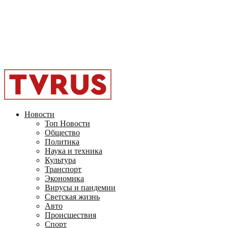
Facebook
Instagram
Youtube
Vk
Telegram
OK
2026 - TVRUS.EU. ALL RIGHTS RESERVED.
Новости
Топ Новости
Общество
Политика
Наука и техника
Культура
Транспорт
Экономика
Вирусы и пандемии
Светская жизнь
Авто
Происшествия
Спорт