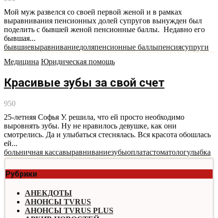
Мой муж развелся со своей первой женой и в рамках
выравнивания пенсионных долей супругов вынужден был
поделить с бывшей женой пенсионные баллы. Недавно его
бывшая...
бывшие
выравнивание
доля
пенсионные баллы
пенсия
супруги
Медицина
Юридическая помощь
Красивые зубы за свой счет
950
25-летняя Софья У. решила, что ей просто необходимо
выровнять зубы. Ну не нравилось девушке, как они
смотрелись. Да и улыбаться стеснялась. Вся красота обошлась
ей...
больничная касса
выравнивание
зубы
оплата
стоматолог
улыбка
Рубрики
АНЕКДОТЫ
АНОНСЫ TVRUS
АНОНСЫ TVRUS PLUS