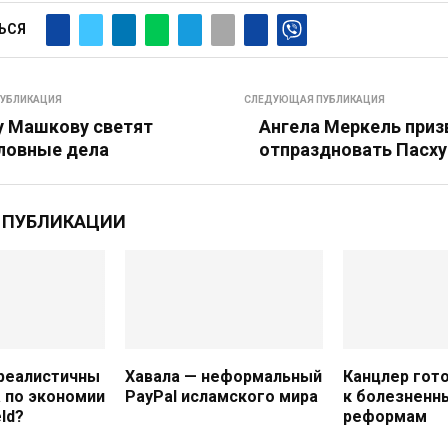
ЬСЯ
УБЛИКАЦИЯ
СЛЕДУЮЩАЯ ПУБЛИКАЦИЯ
 Машкову светят
Ангела Меркель приз
ловные дела
отпраздновать Пасху
 ПУБЛИКАЦИИ
реалистичны
Хавала — неформальный
Канцлер гото
 по экономии
PayPal исламского мира
к болезненн
ld?
реформам