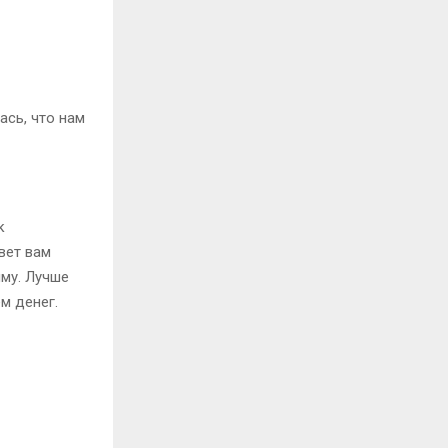
ась, что нам
к
вет вам
му. Лучше
м денег.