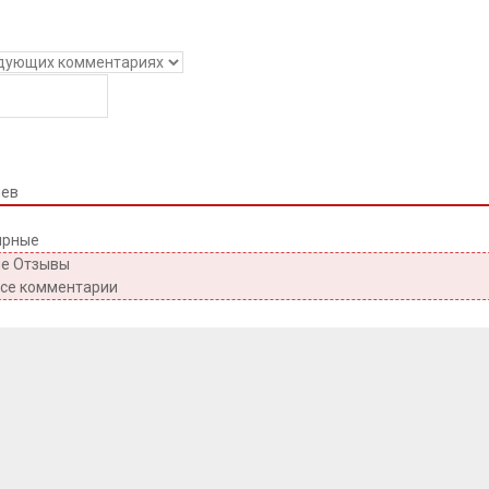
иев
ярные
е Отзывы
все комментарии