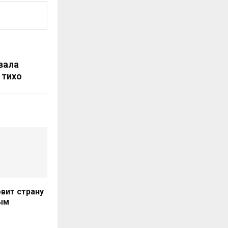
вала
 тихо
вит страну
ым