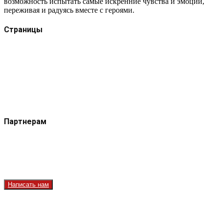
возможность испытать самые искренние чувства и эмоции,
переживая и радуясь вместе с героями.
Страницы
Защита данных
Импрессум
Как смотреть телеканал TVRUS и TVRUS+
Ретрансляция и распространение сигнала TVRUS и
TVRUS+
О телеканале
Юридическая помощь. Вопросы и ответы
Партнерам
Контакты
Реклама на сайте
Реклама на телеканале
Вакансии
Написать нам