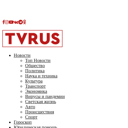
Facebook
Instagram
Youtube
Vk
Telegram
OK
2026 - TVRUS.EU. ALL RIGHTS RESERVED.
Новости
Топ Новости
Общество
Политика
Наука и техника
Культура
Транспорт
Экономика
Вирусы и пандемии
Светская жизнь
Авто
Происшествия
Спорт
Гороскоп
Юридическая помощь